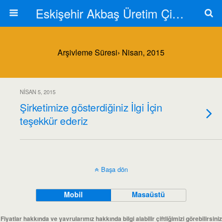
Eskişehir Akbaş Üretim Çiftliği
Arşivleme Süresi› Nisan, 2015
NISAN 5, 2015
Şirketimize gösterdiğiniz İlgi İçin
teşekkür ederiz
Başa dön
Mobil
Masaüstü
Fiyatlar hakkında ve yavrularımız hakkında bilgi alabilir çiftliğimizi görebilirsiniz