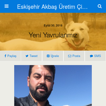
Eskişehir Akbaş Üretim Çiftliği
Eylül 30, 2018
Yeni Yavrularımız
Paylaş
Tweet
İğnele
Posta
SMS