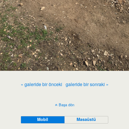
« galeride bir önceki
galeride bir sonraki »
Başa dön
Mobil
Masaüstü