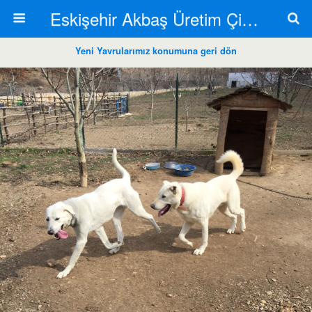
Eskişehir Akbaş Üretim Çiftliği
Yeni Yavrularımız konumuna geri dön