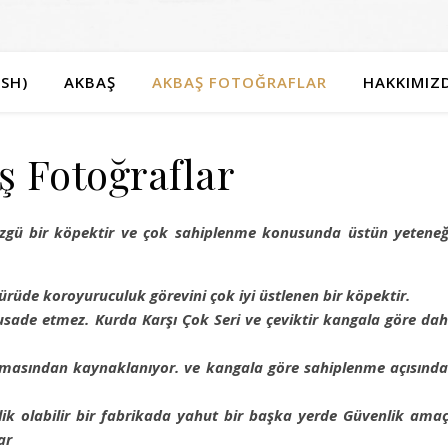
SH)
AKBAŞ
AKBAŞ FOTOĞRAFLAR
HAKKIMIZ
ş Fotoğraflar
e özgü bir köpektir ve çok sahiplenme konusunda üstün yetene
ürüde koroyuruculuk görevini çok iyi üstlenen bir köpektir.
sade etmez. Kurda Karşı Çok Seri ve çeviktir kangala göre da
amasından kaynaklanıyor. ve kangala göre sahiplenme açısınd
k olabilir bir fabrikada yahut bir başka yerde Güvenlik amaç
ar