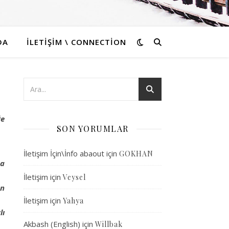
DA
İLETIŞIM \ CONNECTION
ğe
SON YORUMLAR
İletişim İçin\İnfo abaout
için
GOKHAN
ha
İletişim
için
Veysel
an
İletişim
için
Yahya
lı
Akbash (English)
için
Willbak