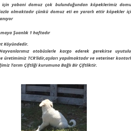
ğu için yabani domuz çok bulunduğundan köpeklerimiz dom
 fazla olmaktadır çünkü domuz eti en yararlı ettir köpekler iç
anıyor
z maya Şuanlık 1 haftadır
et Köyündedir.
 Hayvanlarımız otobüslerle kargo ederek gerekirse uyutul
ve üretimimiz TCR’lidir,aşıları yapılmaktadır ve veteriner kontor
imiz Tarım Çiftliği kurumuna Bağlı Bir Çiftliktir.