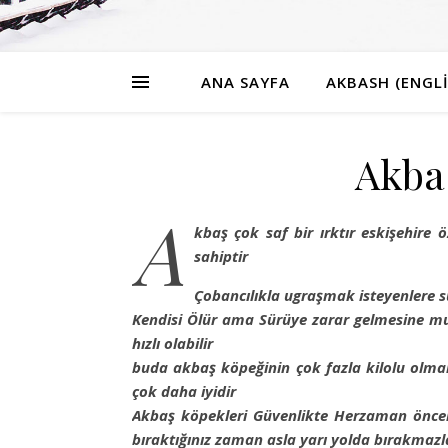
ANA SAYFA
AKBASH (ENGLI
Akba
A
kbaş çok saf bir ırktır eskişehir
sahiptir
Çobancılıkla ugraşmak isteyenlere s
Kendisi Ölür ama Sürüye zarar gelmesine mu
hızlı olabilir
buda akbaş köpeğinin çok fazla kilolu olm
çok daha iyidir
Akbaş köpekleri Güvenlikte Herzaman önceli
bıraktığınız zaman asla yarı yolda bırakmazl