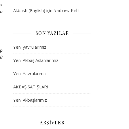
uz
Akbash (English)
için
Andrew Pelt
in
SON YAZILAR
Yeni yavrularımız
up
lü
Yeni Akbaş Aslanlarımız
Yeni Yavrularımız
AKBAŞ SATIŞLARI
Yeni Akbaşlarımız
ARŞIVLER