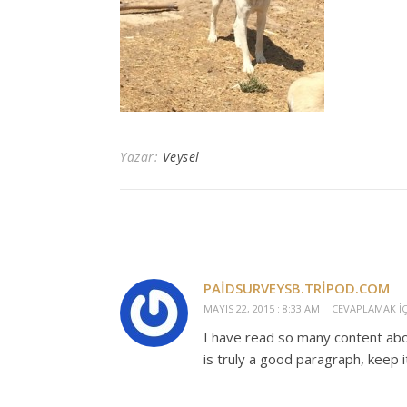
Yazar:
Veysel
PAIDSURVEYSB.TRIPOD.COM
MAYIS 22, 2015 : 8:33 AM
CEVAPLAMAK IÇ
I have read so many content abo
is truly a good paragraph, keep i