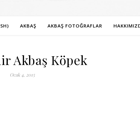
SH)
AKBAŞ
AKBAŞ FOTOĞRAFLAR
HAKKIMIZ
hir Akbaş Köpek
Ocak 4, 2015