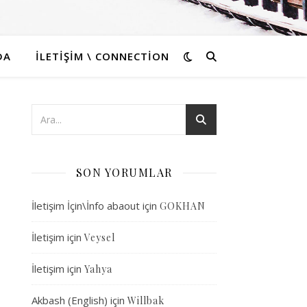
DA
İLETIŞIM \ CONNECTION
SON YORUMLAR
İletişim İçin\İnfo abaout
için
GOKHAN
İletişim
için
Veysel
İletişim
için
Yahya
Akbash (English)
için
Willbak