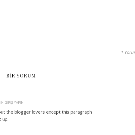
1 Yor
BIR YORUM
IN GIRIŞ YAPIN
ut the blogger lovers except this paragraph
t up.