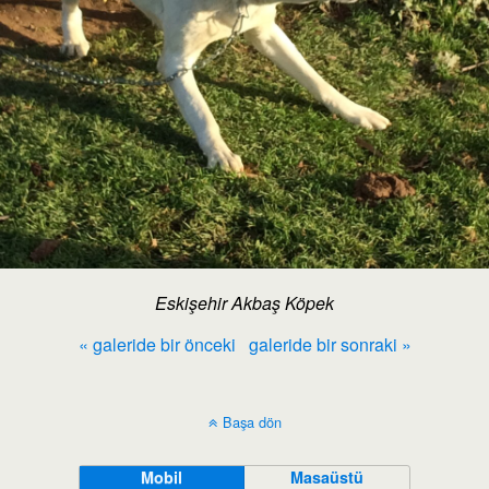
Eskişehir Akbaş Köpek
« galeride bir önceki
galeride bir sonraki »
Başa dön
Mobil
Masaüstü