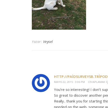
Yazar:
Veysel
HTTP://PAIDSURVEYSB.TRIPOD
MAYIS 22, 2015 : 3:06 PM
CEVAPLAMAK IÇ
You’re so interesting! I don’t su
So great to discover another per
Really.. thank you for starting th
needed on the web, someone with 