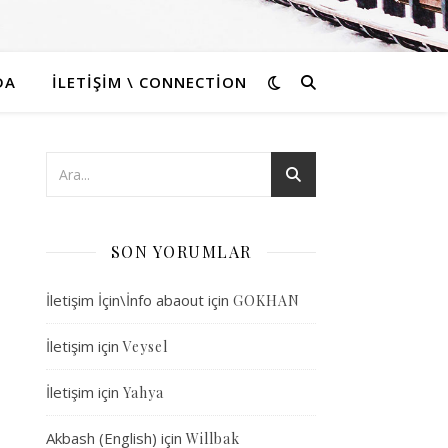
DA
İLETIŞIM \ CONNECTION
SON YORUMLAR
İletişim İçin\İnfo abaout
için
GOKHAN
İletişim
için
Veysel
İletişim
için
Yahya
Akbash (English)
için
Willbak