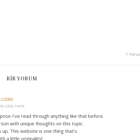
1 Yor
BIR YORUM
.COM/
IN GIRIŞ YAPIN
ppose I’ve read through anything like that before.
son with unique thoughts on this topic.
is up. This website is one thing that’s
a little originality!