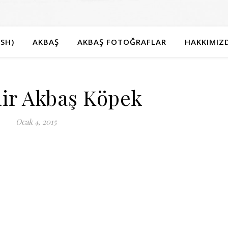
SH)
AKBAŞ
AKBAŞ FOTOĞRAFLAR
HAKKIMIZ
hir Akbaş Köpek
Ocak 4, 2015