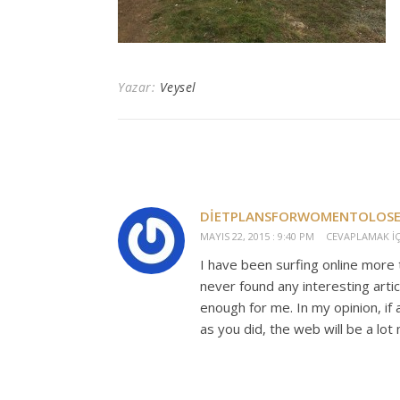
Yazar:
Veysel
DIETPLANSFORWOMENTOLOSE
MAYIS 22, 2015 : 9:40 PM
CEVAPLAMAK IÇ
I have been surfing online more 
never found any interesting articl
enough for me. In my opinion, i
as you did, the web will be a lot