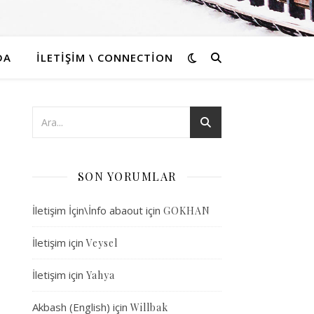
DA
İLETIŞIM \ CONNECTION
SON YORUMLAR
İletişim İçin\İnfo abaout
için
GOKHAN
İletişim
için
Veysel
İletişim
için
Yahya
Akbash (English)
için
Willbak