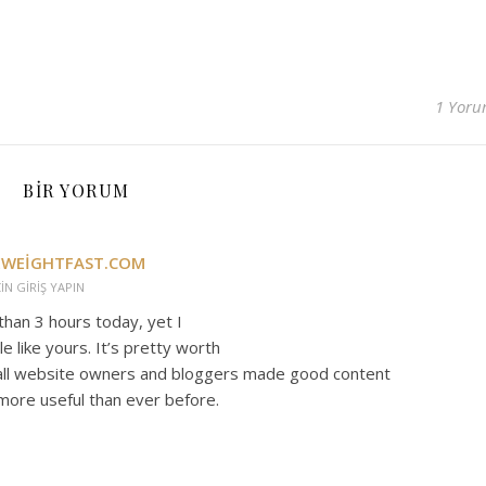
1 Yor
BIR YORUM
WEIGHTFAST.COM
IN GIRIŞ YAPIN
than 3 hours today, yet I
e like yours. It’s pretty worth
f all website owners and bloggers made good content
 more useful than ever before.