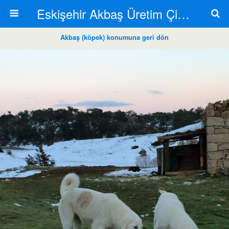
Eskişehir Akbaş Üretim Çiftliği
Akbaş (köpek) konumuna geri dön