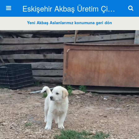
Eskişehir Akbaş Üretim Çiftliği
Yeni Akbaş Aslanlarımız konumuna geri dön