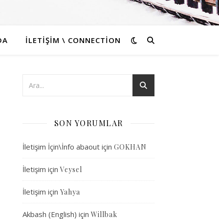
DA
İLETIŞIM \ CONNECTION
SON YORUMLAR
İletişim İçin\İnfo abaout
için
GOKHAN
İletişim
için
Veysel
İletişim
için
Yahya
Akbash (English)
için
Willbak