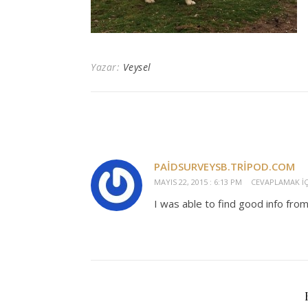
Yazar:
Veysel
PAIDSURVEYSB.TRIPOD.COM
MAYIS 22, 2015 : 6:13 PM
CEVAPLAMAK IÇ
I was able to find good info from