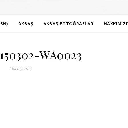
SH)
AKBAŞ
AKBAŞ FOTOĞRAFLAR
HAKKIMIZ
150302-WA0023
Mart 5, 2015