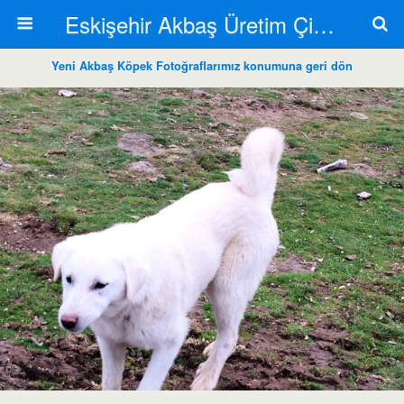
Eskişehir Akbaş Üretim Çiftliği
Yeni Akbaş Köpek Fotoğraflarımız konumuna geri dön