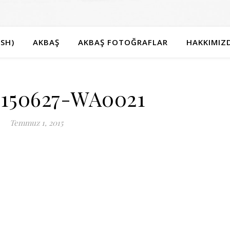
SH)
AKBAŞ
AKBAŞ FOTOĞRAFLAR
HAKKIMIZ
150627-WA0021
Temmuz 1, 2015