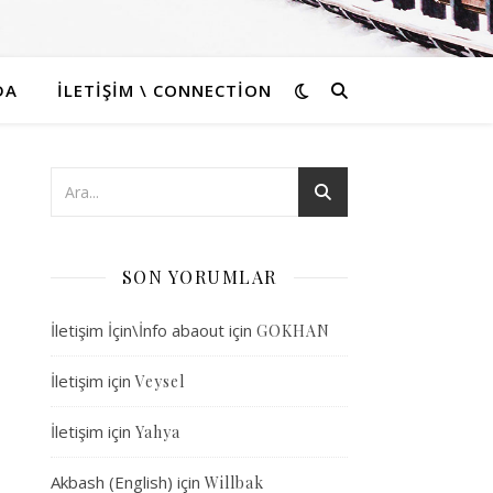
DA
İLETIŞIM \ CONNECTION
SON YORUMLAR
İletişim İçin\İnfo abaout
için
GOKHAN
İletişim
için
Veysel
İletişim
için
Yahya
Akbash (English)
için
Willbak