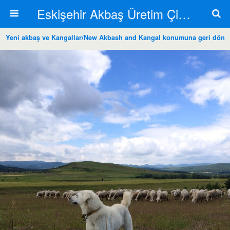
Eskişehir Akbaş Üretim Çiftliği
Yeni akbaş ve Kangallar/New Akbash and Kangal konumuna geri dön