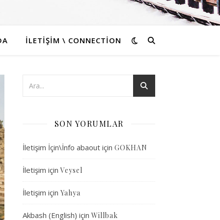
DA
İLETIŞIM \ CONNECTION
SON YORUMLAR
İletişim İçin\İnfo abaout
için
GOKHAN
İletişim
için
Veysel
İletişim
için
Yahya
Akbash (English)
için
Willbak