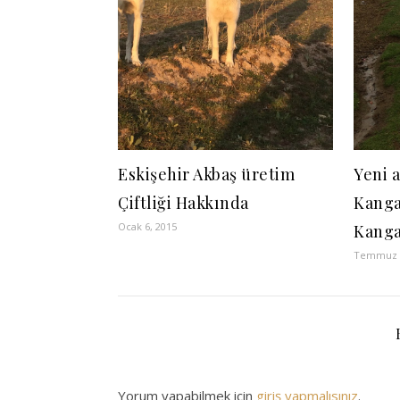
Eskişehir Akbaş üretim
Yeni 
Çiftliği Hakkında
Kanga
Ocak 6, 2015
Kanga
Temmuz 1
Yorum yapabilmek için
giriş yapmalısınız
.