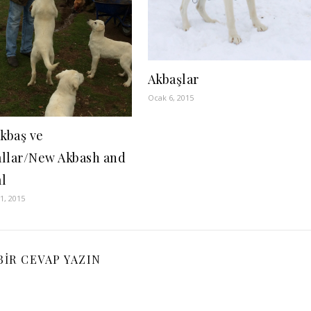
Akbaşlar
Ocak 6, 2015
akbaş ve
llar/New Akbash and
l
, 2015
BIR CEVAP YAZIN