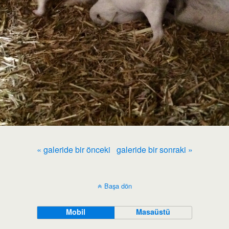
« galeride bir önceki
galeride bir sonraki »
Başa dön
Mobil
Masaüstü