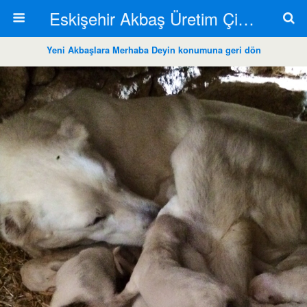
Eskişehir Akbaş Üretim Çiftliği
Yeni Akbaşlara Merhaba Deyin konumuna geri dön