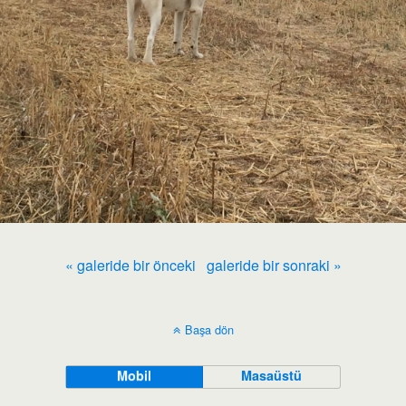
« galeride bir önceki
galeride bir sonraki »
Başa dön
Mobil
Masaüstü