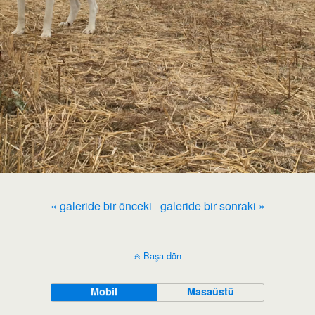
« galeride bir önceki
galeride bir sonraki »
Başa dön
Mobil
Masaüstü