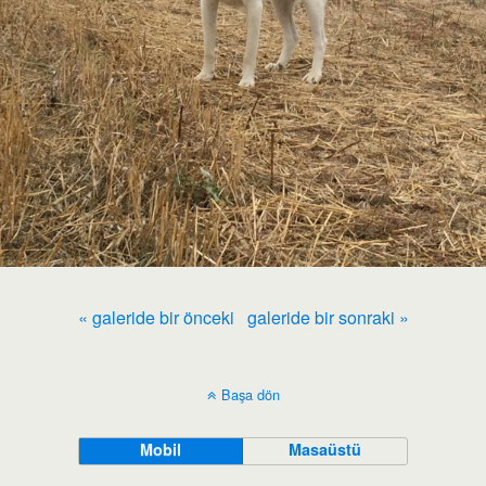
« galeride bir önceki
galeride bir sonraki »
Başa dön
Mobil
Masaüstü