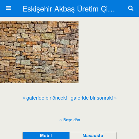
Eskişehir Akbaş Üretim Çiftliği
« galeride bir önceki
galeride bir sonraki »
Başa dön
Mobil
Masaüstü