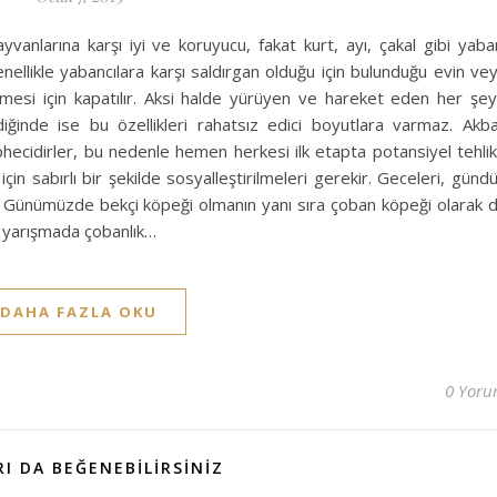
ayvanlarına karşı iyi ve koruyucu, fakat kurt, ayı, çakal gibi yaba
enellikle yabancılara karşı saldırgan olduğu için bulunduğu evin ve
esi için kapatılır. Aksi halde yürüyen ve hareket eden her şe
ildiğinde ise bu özellikleri rahatsız edici boyutlara varmaz. Akb
phecidirler, bu nedenle hemen herkesi ilk etapta potansiyel tehli
için sabırlı bir şekilde sosyalleştirilmeleri gerekir. Geceleri, günd
er. Günümüzde bekçi köpeği olmanın yanı sıra çoban köpeği olarak 
ok yarışmada çobanlık…
DAHA FAZLA OKU
0 Yor
I DA BEĞENEBILIRSINIZ