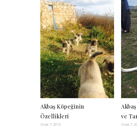
Akbaş Köpeğinin
Akbaş
Özellikleri
ve Ta
Ocak 7, 2015
Ocak 7, 2