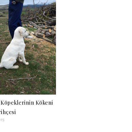
 Köpeklerinin Kökeni
rihçesi
015