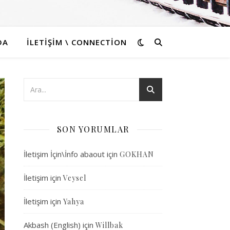
DA
İLETIŞIM \ CONNECTION
SON YORUMLAR
İletişim İçin\İnfo abaout
için
GOKHAN
İletişim
için
Veysel
İletişim
için
Yahya
Akbash (English)
için
Willbak