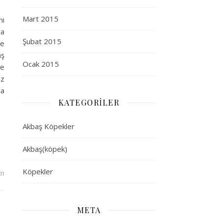
Mart 2015
ni
ya
Şubat 2015
ye
aş
Ocak 2015
ke
üz
da
KATEGORILER
Akbaş Köpekler
Akbaş(köpek)
Köpekler
um
META